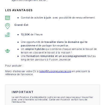
agent de changement social ;
LES AVANTAGES
Contrat de octobre
à juin
avec possibilité de renouvellement.
Grand-Est
13,50€
de l’heure
Une opportunité de
travailler dans le domaine qui te
passionne
et de partager ton expertise
Un
emploi hybride
qui combine chaque semaine le travail de
terrain en classe et le travail à la maison !
Une
formation rémunérée et un accompagnement
tout au
long de ton parcours à Fusion Jeunesse
Pour postuler :
Merci d’adresser votre CV à
lpike@fusionjeunesse.org
en précisant la
référence de l’annonce.
IMPORTANT
La vérification d’antécédents judiciaires est requise pour travailler
avec une clientèle vulnérable. Cette vérification se fait lors de
l’embauche.