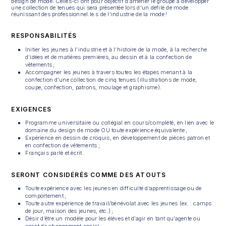
design de mode. Celles-ci ont pour objectif d’amener le groupe à développer
une collection de tenues qui sera présentée lors d’un défilé de mode
réunissant des professionnel.le.s de l’industrie de la mode !
RESPONSABILITÉS
Initier les jeunes à l’industrie et à l’histoire de la mode, à la recherche
d’idées et de matières premières, au dessin et à la confection de
vêtements ;
Accompagner les jeunes à travers toutes les étapes menant à la
confection d'une collection de cinq tenues (illustrations de mode,
coupe, confection, patrons, moulage et graphisme).
EXIGENCES
Programme universitaire ou collégial en cours/complété, en lien avec le
domaine du design de mode OU toute expérience équivalente ;
Expérience en dessin de croquis, en développement de pièces patron et
en confection de vêtements ;
Français parlé et écrit.
SERONT CONSIDÉRÉS COMME DES ATOUTS
Toute expérience avec les jeunes en difficulté d’apprentissage ou de
comportement ;
Toute autre expérience de travail/bénévolat avec les jeunes (ex. : camps
de jour, maison des jeunes, etc.) ;
Désir d’être un modèle pour les élèves et d’agir en tant qu’agente ou