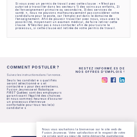
Si vous avez un permis de travail avec cette clause : « N’est pas
autorisé à travailler dans les secteurs 1) des soins aux enfants, 2)
de l’enseignement primaire ou secondaire, 3) des services de
santé. », nous ne pouvons malheureusement pas considérer votre
candidature pour le poste, car l’emploi est dans le domaine de
l’enseignement. Afin de pouvoir travailler avec nous, vous avez la
possibilité, moyennant un examen médical, de faire retirer cette
clause. N’hésitez pas à nous contacter afin de poursuivre le
processus, si cette clause est retirée de votre permis de travail.
COMMENT POSTULER ?
RESTEZ INFORMÉ.ES DE
NOS OFFRES D'EMPLOIS !
Suivez les instructions dans l'annonce.
Seuls les candidat·e·s qualifiés
seront sélectionné·e·s et
contacté·e·s pour des entretiens.
Fusion Jeunesse et Robotique
FIRST
Québec sont des employeurs
garantissant l’égalité des chances
et nous sommes heureux d’assurer
un processus d’entrevue
confortable pour tous·tes le(s)
candidat·e·s
Nous vous souhaitons la bienvenue sur le site web de
Fusion Jeunesse. Votre satisfaction et le respect de votre
vie privée sont au cœur de notre démarche quotidienne.