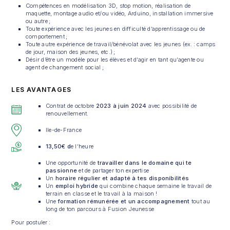
Compétences en modélisation 3D, stop motion, réalisation de
maquette, montage audio et/ou vidéo, Arduino, installation immersive
ou autre ;
Toute expérience avec les jeunes en difficulté d’apprentissage ou de
comportement ;
Toute autre expérience de travail/bénévolat avec les jeunes (ex. : camps
de jour, maison des jeunes, etc.) ;
Désir d’être un modèle pour les élèves et d’agir en tant qu’agente ou
agent de changement social ;
LES AVANTAGES
Contrat de octobre
2023 à juin 2024
avec possibilité de
renouvellement.
Ile-de-France
13,50€ d
e l’heure
Une opportunité de
travailler dans le domaine qui te
passionne
et de partager ton expertise
Un
horaire régulier et adapté
à tes disponibilités
Un
emploi hybride
qui combine chaque semaine le travail de
terrain en classe et le travail à la maison !
Une
formation rémunérée et un accompagnement
tout au
long de ton parcours à Fusion Jeunesse
Pour postuler :