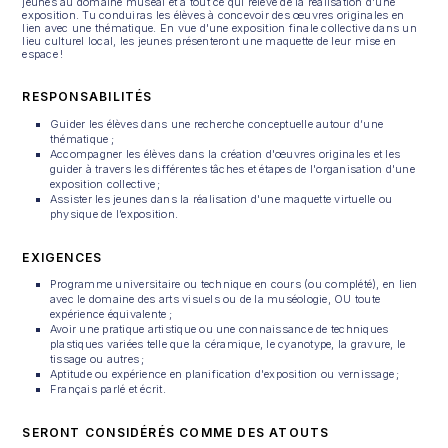
jeunes au domaine muséal et à tout ce qui relève de la réalisation d'une
exposition. Tu conduiras les élèves à concevoir des œuvres originales en
lien avec une thématique. En vue d'une exposition finale collective dans un
lieu culturel local, les jeunes présenteront une maquette de leur mise en
espace !
RESPONSABILITÉS
Guider les élèves dans une recherche conceptuelle autour d’une
thématique ;
Accompagner les élèves dans la création d'œuvres originales et les
guider à travers les différentes tâches et étapes de l'organisation d'une
exposition collective ;
Assister les jeunes dans la réalisation d'une maquette virtuelle ou
physique de l’exposition.
EXIGENCES
Programme universitaire ou technique en cours (ou complété), en lien
avec le domaine des arts visuels ou de la muséologie, OU toute
expérience équivalente ;
Avoir une pratique artistique ou une connaissance de techniques
plastiques variées telle que la céramique, le cyanotype, la gravure, le
tissage ou autres ;
Aptitude ou expérience en planification d'exposition ou vernissage ;
Français parlé et écrit.
SERONT CONSIDÉRÉS COMME DES ATOUTS