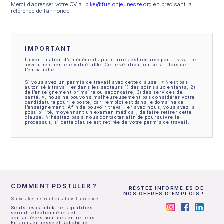
Merci d’adresser votre CV à
lpike@fusionjeunesse.org
en précisant la
référence de l’annonce.
IMPORTANT
La vérification d’antécédents judiciaires est requise pour travailler
avec une clientèle vulnérable. Cette vérification se fait lors de
l’embauche.
Si vous avez un permis de travail avec cette clause : « N’est pas
autorisé à travailler dans les secteurs 1) des soins aux enfants, 2)
de l’enseignement primaire ou secondaire, 3) des services de
santé. », nous ne pouvons malheureusement pas considérer votre
candidature pour le poste, car l’emploi est dans le domaine de
l’enseignement. Afin de pouvoir travailler avec nous, vous avez la
possibilité, moyennant un examen médical, de faire retirer cette
clause. N’hésitez pas à nous contacter afin de poursuivre le
processus, si cette clause est retirée de votre permis de travail.
COMMENT POSTULER ?
RESTEZ INFORMÉ.ES DE
NOS OFFRES D'EMPLOIS !
Suivez les instructions dans l'annonce.
Seuls les candidat·e·s qualifiés
seront sélectionné·e·s et
contacté·e·s pour des entretiens.
Fusion Jeunesse et Robotique