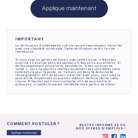
Applique maintenant
IMPORTANT
La vérification d’antécédents judiciaires est requise pour travailler
avec une clientèle vulnérable. Cette vérification se fait lors de
l’embauche.
Si vous avez un permis de travail avec cette clause : « N’est pas
autorisé à travailler dans les secteurs 1) des soins aux enfants, 2)
de l’enseignement primaire ou secondaire, 3) des services de
santé. », nous ne pouvons malheureusement pas considérer votre
candidature pour le poste, car l’emploi est dans le domaine de
l’enseignement. Afin de pouvoir travailler avec nous, vous avez la
possibilité, moyennant un examen médical, de faire retirer cette
clause. N’hésitez pas à nous contacter afin de poursuivre le
processus, si cette clause est retirée de votre permis de travail.
COMMENT POSTULER ?
RESTEZ INFORMÉ.ES DE
NOS OFFRES D'EMPLOIS !
Applique maintenant