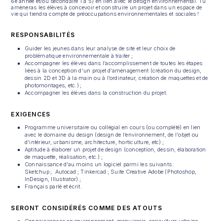
6e année et/ou secondaire 1 à 5) en lien avec le design environnemental. Tu
amèneras les élèves à concevoir et construire un projet dans un espace de
vie qui tiendra compte de préoccupations environnementales et sociales !
RESPONSABILITÉS
Guider les jeunes dans leur analyse de site et leur choix de
problématique environnementale à traiter ;
Accompagner les élèves dans l’accomplissement de toutes les étapes
liées à la conception d’un projet d’aménagement (création du design,
dessin 2D et 3D à la main ou à l’ordinateur, création de maquettes et de
photomontages, etc.) ;
Accompagner les élèves dans la construction du projet.
EXIGENCES
Programme universitaire ou collégial en cours (ou complété) en lien
avec le domaine du design (design de l’environnement, de l'objet ou
d’intérieur, urbanisme, architecture, horticulture, etc) ;
Aptitude à élaborer un projet de design (conception, dessin, élaboration
de maquette, réalisation, etc.) ;
Connaissance d’au moins un logiciel parmi les suivants :
Sketchup ; Autocad ; Tinkercad ; Suite Creative Adobe (Photoshop,
InDesign, Illustrator) ;
Français parlé et écrit.
SERONT CONSIDÉRÉS COMME DES ATOUTS