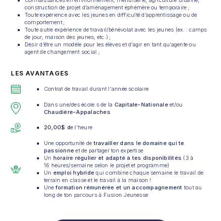
Connaissances en environnement, menuiserie, agriculture urbaine,
construction de projet d’aménagement éphémère ou temporaire ;
Toute expérience avec les jeunes en difficulté d’apprentissage ou de
comportement ;
Toute autre expérience de travail/bénévolat avec les jeunes (ex. : camps
de jour, maison des jeunes, etc.) ;
Désir d’être un modèle pour les élèves et d’agir en tant qu’agente ou
agent de changement social ;
LES AVANTAGES
Contrat de travail durant l'année scolaire
Dans une/des école.s de la
Capitale-Nationale
et/ou
Chaudière-Appalaches
20,00$ d
e l’heure
Une opportunité de
travailler dans le domaine qui te
passionne
et de partager ton expertise
Un
horaire régulier et adapté
à tes disponibilités
(3 à
16 heures/semaine selon le projet et programme)
Un
emploi hybride
qui combine chaque semaine le travail de
terrain en classe et le travail à la maison !
Une
formation rémunérée et un accompagnement
tout au
long de ton parcours à Fusion Jeunesse