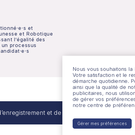
ctionné·e·s et
eunesse et Robotique
ant l’égalité des
 un processus
candidat·e·s
Nous vous souhaitons la 
Votre satisfaction et le 
démarche quotidienne. Po
ainsi que la qualité de 
publicitaires, nous utilis
de gérer vos préférence
notre centre de préférenc
’enregistrement et de TPS : 84585 0858 RT000
Gérer mes préférences